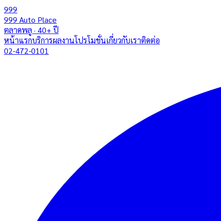
999
999 Auto Place
ตลาดพลู · 40+ ปี
หน้าแรก
บริการ
ผลงาน
โปรโมชั่น
เกี่ยวกับเรา
ติดต่อ
02-472-0101