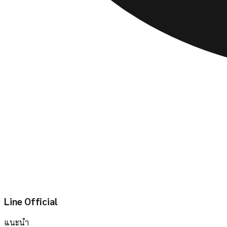
Line Official
แนะนำ